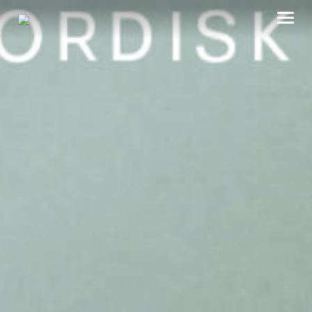
OM OSS
MISJON
HVA SKJER?
NETTVERK
MEDIA
BLOGG
KONTAKT OSS
BLI GIVER