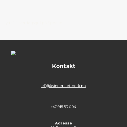
Lytt til "Hverdagsgull på Speaker
Kontakt
elf@kvinnerinettverk.no
+47 915 53 004
Adresse