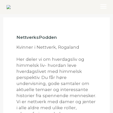
OM OSS
NettverksPodden
MISJON
Kvinner i Nettverk, Rogaland
HVA SKJER?
Her deler vi om hverdagsliv og
NETTVERK
himmelsk liv- hvordan leve
hverdagslivet med himmelsk
MEDIA
perspektiv. Du får høre
BLOGG
undervisning, gode samtaler om
aktuelle temaer og interessante
KONTAKT OSS
historier fra spennende mennesker.
Vi er nettverk med damer og jenter
BLI GIVER
i alle aldre med ulike roller,